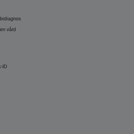
 bidiagnos
pen vård
k-ID