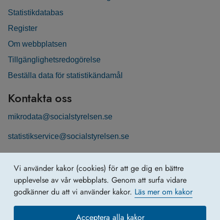
Statistikdatabas
Register
Om webbplatsen
Tillgänglighetsredogörelse
Beställa data för statistikändamål
Kontakta oss
mikrodata@socialstyrelsen.se
statistikservice@socialstyrelsen.se
Följ oss
Vi använder kakor (cookies) för att ge dig en bättre
Registerservice på LinkedIn
upplevelse av vår webbplats. Genom att surfa vidare
godkänner du att vi använder kakor.
Läs mer om kakor
Acceptera alla kakor