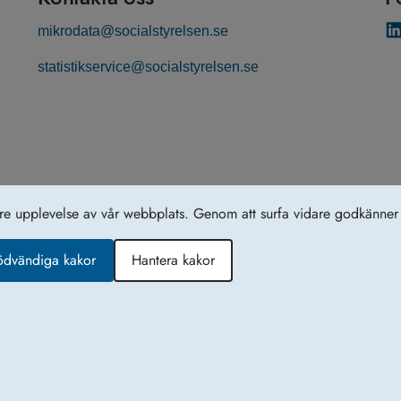
mikrodata@socialstyrelsen.se
statistikservice@socialstyrelsen.se
tre upplevelse av vår webbplats. Genom att surfa vidare godkänner 
ödvändiga kakor
Hantera kakor