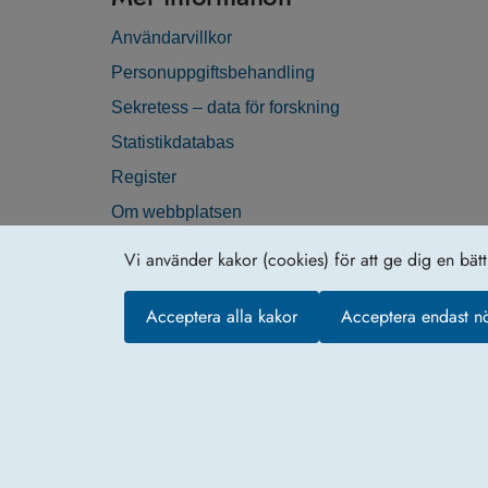
Användarvillkor
Personuppgiftsbehandling
Sekretess – data för forskning
Statistikdatabas
Register
Om webbplatsen
Tillgänglighetsredogörelse
Vi använder kakor (cookies) för att ge dig en bät
Beställa data för statistikändamål
Acceptera alla kakor
Acceptera endast n