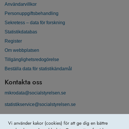
Användarvillkor
Personuppgiftsbehandling
Sekretess – data för forskning
Statistikdatabas
Register
Om webbplatsen
Tillgänglighetsredogörelse
Beställa data för statistikändamål
Kontakta oss
mikrodata@socialstyrelsen.se
statistikservice@socialstyrelsen.se
Följ oss
Vi använder kakor (cookies) för att ge dig en bättre