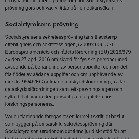
till nytta för att få reda på mer om hur Socialstyrelsens
prövning görs och vad vi tittar på i en etikansökan.
Socialstyrelsens prövning
Socialstyrelsens sekretessprövning tar sitt avstamp i
offentlighets och sekretesslagen, (2009:400), OSL,
Europaparlamentets och rådets förordning (EU) 2016/679
av den 27 april 2016 om skydd för fysiska personer med
avseende på behandling av personuppgifter och om det
fria flödet av sådana uppgifter och om upphävande av
direktiv 95/46/EG (allmän dataskyddsförordning), kallad
dataskyddsförordningen samt etikprövningslagen och
syftar till att värna den personliga integriteten hos
forskningspersonerna.
Varje utlämnande föregås av ett formellt skriftligt beslut
som bygger på en särskild sekretessprövning där
Socialstyrelsen utreder om det finns juridiskt stöd för att
bryta sekretessen enligt offentlighets och sekretesslagen