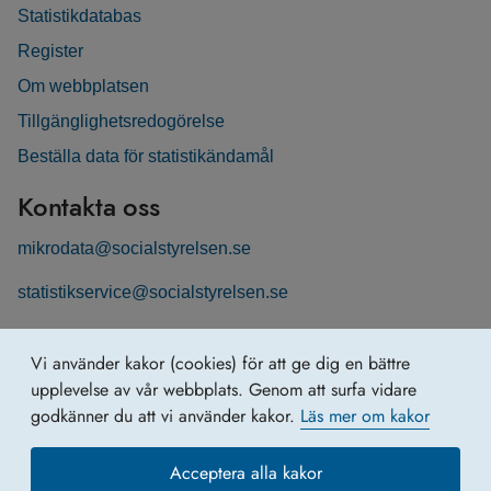
Statistikdatabas
Register
Om webbplatsen
Tillgänglighetsredogörelse
Beställa data för statistikändamål
Kontakta oss
mikrodata@socialstyrelsen.se
statistikservice@socialstyrelsen.se
Följ oss
Vi använder kakor (cookies) för att ge dig en bättre
Registerservice på LinkedIn
upplevelse av vår webbplats. Genom att surfa vidare
godkänner du att vi använder kakor.
Läs mer om kakor
Acceptera alla kakor